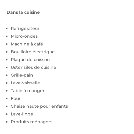
re
ki
o
a
o
ll
n
Dans la cuisine
ri
n
m
a
g
st
Réfrigérateur
w
Micro-ondes
e
b
ic
ic
in
Machine à café
al
Bouilloire électrique
e
o
o
d
Plaque de cuisson
ic
Ustensiles de cuisine
a
n
n
o
Grille-pain
o
Lave-vaisselle
c
w
Table à manger
n
h
Four
s
Chaise haute pour enfants
ic
Lave-linge
ic
Produits ménagers
o