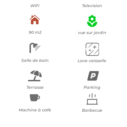
WiFi
Television
t3

p
s
90 m2
vue sur jardin
o
m

ol
t2
s
Salle de bain
Lave vaisselle
ic
lo
c
o
u
p
c
s
Terrasse
Parking
n

m
a
al
cl
s
Machine à café
Barbecue
b
r
fl
e
a