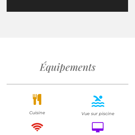
Équipements

s
Cuisine
Vue sur piscine


m