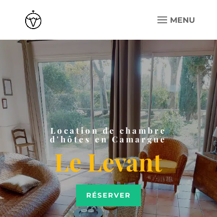
Location de chambre
d'hôtes en Camargue
Le Levant
RÉSERVER